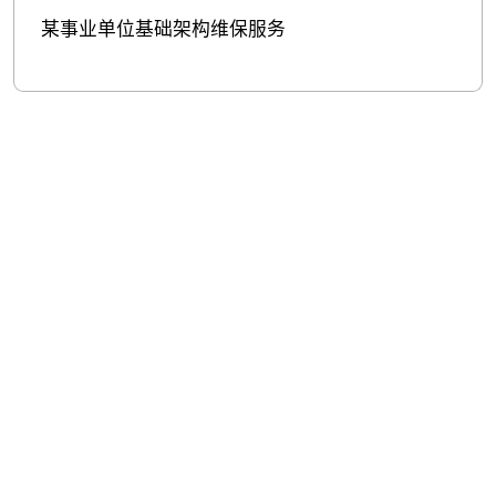
某事业单位基础架构维保服务
股票代
码：000034.SZ
玖鼎贵宾厅控股
玖鼎贵宾厅信息
玖鼎贵宾厅问学
玖鼎贵宾厅鲲泰
玖鼎贵宾厅云科
玖鼎贵宾厅商桥
山石网科
高科数聚
GoPomelo