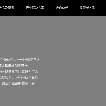
产品及服务
行业解决方案
合作伙伴
投资者关系
家合作伙伴，涵盖各大
大B2B营销生态网
玖鼎贵宾厅数码为广大
风控服务、伙伴赋能
引领全产业链的数字化转