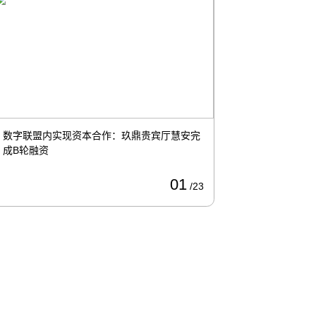
第六届数字中国服务联盟理事会在福州顺利召
数字中国服
开
办！
09
/18