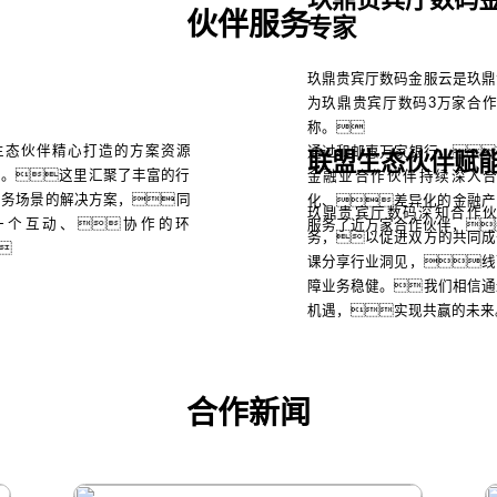
伙伴服务
专家
玖鼎贵宾厅数码金服云是玖鼎
为玖鼎贵宾厅数码3万家合
称。
生态伙伴精心打造的方案资源
通过和邮惠万家银行、
联盟生态伙伴赋
台。这里汇聚了丰富的行
金融业合作伙伴持续深入
业务场景的解决方案，同
化、差异化的金融产
玖鼎贵宾厅数码深知合作
一个互动、协作的环
服务了近万家合作伙伴，
务，以促进双方的共同成

课分享行业洞见，线
障业务稳健。我们相信通
机遇，实现共赢的未来
合作新闻