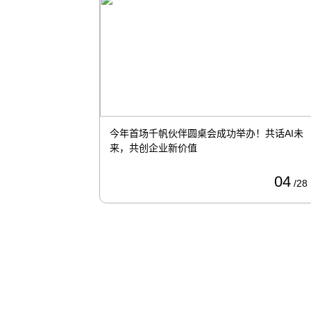
宾厅慧安完
“联盟技术交流会”成功举办，共话未来数字创
新
01
01
/23
/04