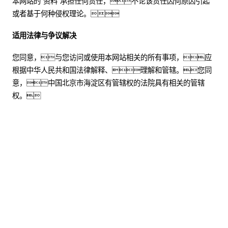
本网站的“资料”承担任何责任，不论该责任因何原因引起
或者基于何种侵权理论。
适用法律与争议解决
您同意，与您访问或使用本网站相关的所有事项，应
根据中华人民共和国法律解释、理解和管辖。您同
意，中国北京市海淀区有管辖权的法院具有相关的管辖
权。
股票代码：000034.SZ
玖鼎贵宾厅控股
玖鼎贵宾厅信息
玖鼎贵宾厅问学
玖鼎贵宾厅鲲泰
玖鼎贵宾厅云科
玖鼎贵宾厅商桥