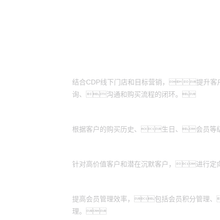
适用场景
线上线下营销互补：
结合CDP线下门店和目标营销，提升
询、沟通和购买流程的闭环。
定向营销：
根据客户的购买历史、生日、会员等
客户忠诚度维护：
针对高价值客户和潜在沉默客户，进行定
会员管理：
提高会员管理效率，包括会员积分管理、
理。