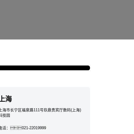
深圳 玖鼎贵宾
上海
上海市长宁区福泉路111号玖鼎贵宾厅数码(上海)
科技园
电话：
021-22019999