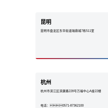
昆明
昆明市盘龙区东华街道瑞鼎城7栋511室
杭州
杭州市滨江区滨康路228号万福中心A座22楼
电话：
0571-87362100