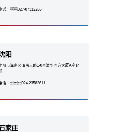
电话：
027-87312266
沈阳
沈阳市浑南区浑南三路1-8号清华同方大厦A座14
层
电话：
024-23582611
石家庄