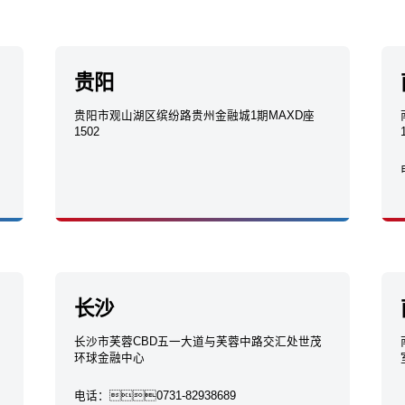
贵阳
贵阳市观山湖区缤纷路贵州金融城1期MAXD座
1502
长沙
长沙市芙蓉CBD五一大道与芙蓉中路交汇处世茂
环球金融中心
电话：
0731-82938689