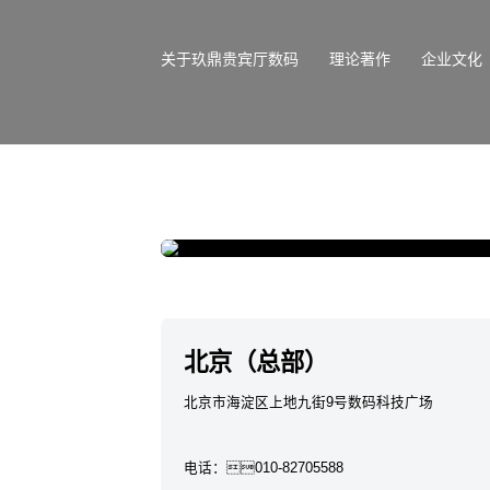
关于玖鼎贵宾厅数码
理论著作
企业文化
合肥 玖鼎贵宾厅鲲泰合肥生产基地
北京（总部）
北京市海淀区上地九街9号数码科技广场
电话：
010-82705588