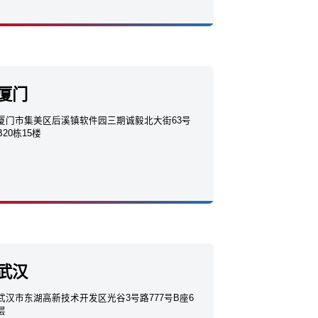
厦门
厦门市集美区后溪镇软件园三期诚毅北大街63号
B20栋15楼
武汉
武汉市东湖高新技术开发区光谷3号路777号B座6
层