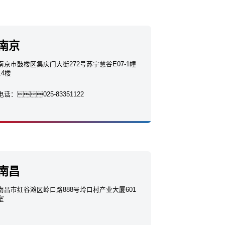
南京
南京市鼓楼区集庆门大街272号苏宁慧谷E07-1幢
14楼
电话：
025-83351122
南昌
南昌市红谷滩区岭口路888号坽口村产业大厦601
室