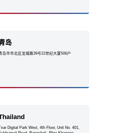
青岛
青岛市市北区龙城路39号22世纪大厦506户
Thailand
True Digital Park West, 4th Floor, Unit No. 401,
Sukhumvit Road, Bangchak, Phra Khanong,