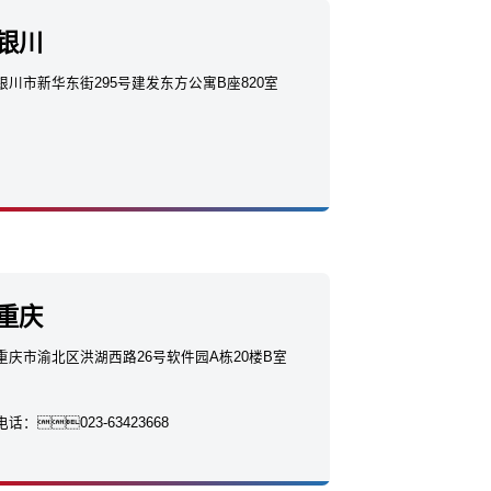
银川
银川市新华东街295号建发东方公寓B座820室
重庆
重庆市渝北区洪湖西路26号软件园A栋20楼B室
电话：
023-63423668