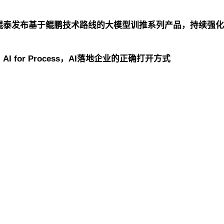
鲲泰发布基于鲲鹏技术路线的大模型训推系列产品，持续强化
 for Process，AI落地企业的正确打开方式
厅控股
玖鼎贵宾厅信息
玖鼎贵宾厅问学
玖鼎贵宾厅鲲泰
厅云科
玖鼎贵宾厅商桥
山石网科
高科数聚
GoPome