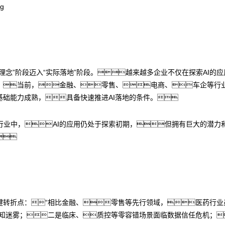
理念”阶段迈入“实际落地”阶段。越来越多企业不仅在探索AI的
。当前，金融、零售、电商、车企等行业
基础能力成熟，具备快速推进AI落地的条件。
业中，AI的应用仍处于探索初期，但拥有巨大的潜力和

键转折点：“相比金融、零售等先行领域，医药行
价值认知迷雾；二是临床、质控等零容错场景面临数据信任危机；