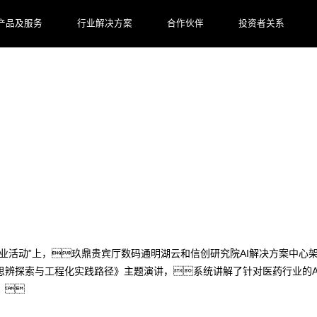
产品及服务
行业解决方案
合作伙伴
投资者关系
玖鼎贵宾厅数码工程化实践方案见效
甘李药业活动”上，玖鼎贵宾厅数码通明湖云和信创研究院AI解决方案中心
辨探索与工程化实践路径》主题演讲，系统讲解了针对医药行业的AI
。