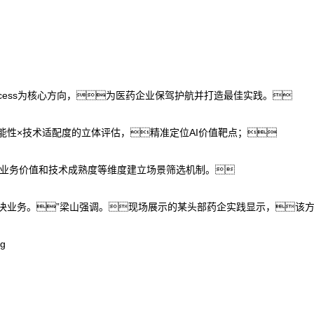
Process为核心方向，为医药企业保驾护航并打造最佳实践。
可能性×技术适配度的立体评估，精准定位AI价值靶点；
业务价值和技术成熟度等维度建立场景筛选机制。
I解决业务。”梁山强调。现场展示的某头部药企实践显示，该