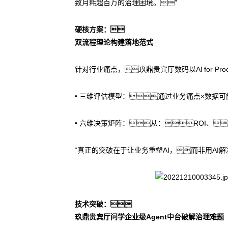
致月耗超百万的治理困境。”
硬核方案：
双流程理论构建落地范式
针对行业痛点，玖鼎贵宾厅数码以Al for 
• 三维评估模型：通过业务痛点×数据
• 六维决策矩阵：从：ROI、
“真正的突破在于让业务重塑AI，而非用A
技术突破：
玖鼎贵宾厅问学企业级Agent中台破解治理难题