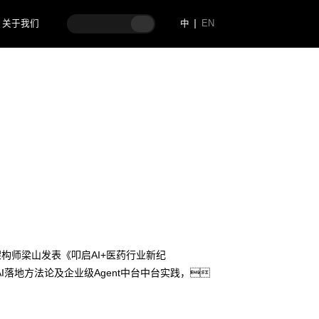
关于我们
中
EN
架构师梁山发表《叩启AI+医药行业新纪
落地方法论及企业级Agent中台中台实践，