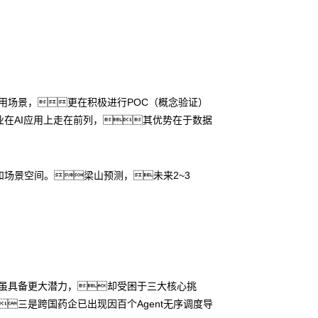
应用场景，更在积极进行POC（概念验证）
在AI应用上走在前列，其优势在于数据
场景空间。梁山预测，未来2~3
业虽具备更大潜力，却受困于三大核心挑
三是跨国药企已出现因百个Agent无序调度导