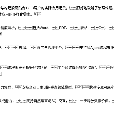
计与构建紧密贴合TO B客户的实际应用场景，很好地破解了治理难题。
体应用的多样化需求。
精度解析，包括Word、PDF、表格、公式、

ent开发、部署、调度与治理平台，支持多Agent流
SOP偏差分析等严肃场景，平台通过降低模型“温度”、

算力集群，支持企业自主训练垂直领域模型，构建专属AI底
集成能力，支持自然语言与SQL交互，进一步释放数据价值。