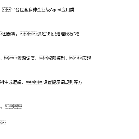
平台包含多种企业级Agent应用类
图像等，通过“知识治理模板”模
程编排、资源调度、权限控制，实现
限制生成逻辑、设置提示词规则等方
座。
